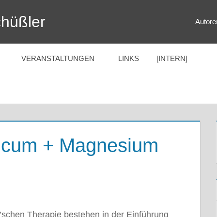
chüßler
Autore
VERANSTALTUNGEN
LINKS
[INTERN]
ricum + Magnesium
’schen Therapie bestehen in der Einführung