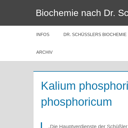
Zum
Biochemie nach Dr. S
Inhalt
Mineralsalze
springen
für
unsere
INFOS
DR. SCHÜSSLERS BIOCHEMIE
Gesundheit
ARCHIV
Kalium phospho
phosphoricum
„Die Hauptverdienste der Schüßler